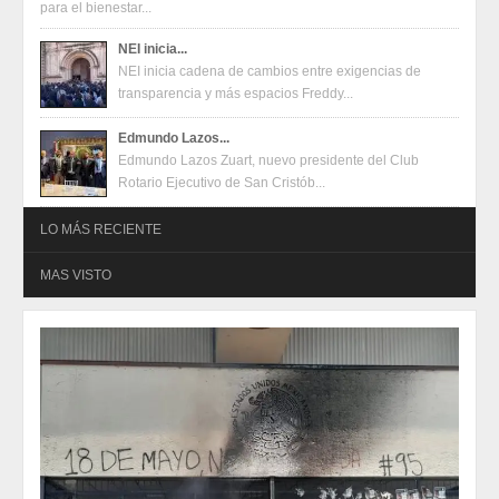
para el bienestar...
NEI inicia...
NEI inicia cadena de cambios entre exigencias de
transparencia y más espacios Freddy...
Edmundo Lazos...
Edmundo Lazos Zuart, nuevo presidente del Club
Rotario Ejecutivo de San Cristób...
LO MÁS RECIENTE
MAS VISTO
Oferta en terminales Mercado Pago
2026-08-04
Oferta en terminales Mercado Pago
2026-08-04
Juventudes de San Cristóbal construyen propuestas para un
festival con enfoque en salud mental, inclusión y talento
2026-07-31
Juventudes de San Cristóbal construyen propuestas para un
festival con enfoque en salud mental, inclusión y talento
2026-07-31
Eduardo Ramírez impulsa infraestructura educativa y programas
para el bienestar de Huixtla y Frontera Hidalgo