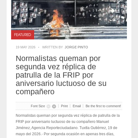
2026-07-31
Eduardo Ramírez impulsa infraestructura educativa y programas
para el bienestar de Huixtla y Frontera Hidalgo
2026-07-31
NEI inicia cadena de cambios entre exigencias de
transparencia y más espacios
2026-07-31
NEI inicia cadena de cambios entre exigencias de
FEATURED
transparencia y más espacios
2026-07-31
19 MAY 2026
WRITTEN BY
JORGE PINTO
Edmundo Lazos Zuart, nuevo presidente del Club
Rotario Ejecutivo de San Cristóbal
Normalistas queman por
2026-07-31
Edmundo Lazos Zuart, nuevo presidente del Club
segunda vez réplica de
Rotario Ejecutivo de San Cristóbal
2026-07-31
patrulla de la FRIP por
aniversario luctuoso de su
compañero
Font Size
Print
Email
Be the first to comment!
Normalistas queman por segunda vez réplica de patrulla de la
FRIP por aniversario luctuoso de su compañero Manuel
Jiménez, Agencia Reporteciudadano. Tuxtla Gutiérrez, 19 de
mayo del 2026.- Por segunda ocasión en apenas tres días,