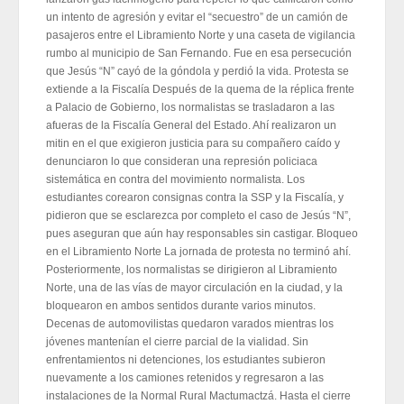
un intento de agresión y evitar el “secuestro” de un camión de
pasajeros entre el Libramiento Norte y una caseta de vigilancia
rumbo al municipio de San Fernando. Fue en esa persecución
que Jesús “N” cayó de la góndola y perdió la vida. Protesta se
extiende a la Fiscalía Después de la quema de la réplica frente
a Palacio de Gobierno, los normalistas se trasladaron a las
afueras de la Fiscalía General del Estado. Ahí realizaron un
mitin en el que exigieron justicia para su compañero caído y
denunciaron lo que consideran una represión policiaca
sistemática en contra del movimiento normalista. Los
estudiantes corearon consignas contra la SSP y la Fiscalía, y
pidieron que se esclarezca por completo el caso de Jesús “N”,
pues aseguran que aún hay responsables sin castigar. Bloqueo
en el Libramiento Norte La jornada de protesta no terminó ahí.
Posteriormente, los normalistas se dirigieron al Libramiento
Norte, una de las vías de mayor circulación en la ciudad, y la
bloquearon en ambos sentidos durante varios minutos.
Decenas de automovilistas quedaron varados mientras los
jóvenes mantenían el cierre parcial de la vialidad. Sin
enfrentamientos ni detenciones, los estudiantes subieron
nuevamente a los camiones retenidos y regresaron a las
instalaciones de la Normal Rural Mactumactzá. Hasta el cierre