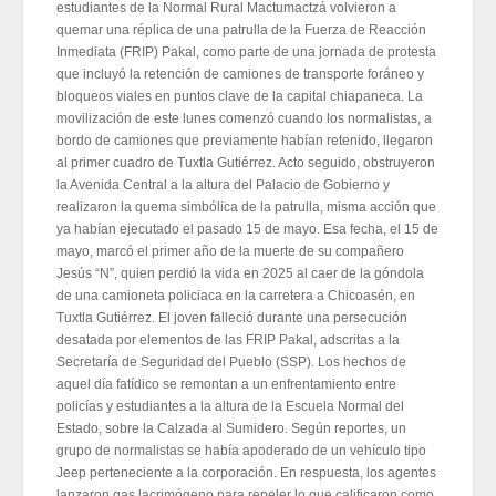
estudiantes de la Normal Rural Mactumactzá volvieron a
quemar una réplica de una patrulla de la Fuerza de Reacción
Inmediata (FRIP) Pakal, como parte de una jornada de protesta
que incluyó la retención de camiones de transporte foráneo y
bloqueos viales en puntos clave de la capital chiapaneca. La
movilización de este lunes comenzó cuando los normalistas, a
bordo de camiones que previamente habían retenido, llegaron
al primer cuadro de Tuxtla Gutiérrez. Acto seguido, obstruyeron
la Avenida Central a la altura del Palacio de Gobierno y
realizaron la quema simbólica de la patrulla, misma acción que
ya habían ejecutado el pasado 15 de mayo. Esa fecha, el 15 de
mayo, marcó el primer año de la muerte de su compañero
Jesús “N”, quien perdió la vida en 2025 al caer de la góndola
de una camioneta policiaca en la carretera a Chicoasén, en
Tuxtla Gutiérrez. El joven falleció durante una persecución
desatada por elementos de las FRIP Pakal, adscritas a la
Secretaría de Seguridad del Pueblo (SSP). Los hechos de
aquel día fatídico se remontan a un enfrentamiento entre
policías y estudiantes a la altura de la Escuela Normal del
Estado, sobre la Calzada al Sumidero. Según reportes, un
grupo de normalistas se había apoderado de un vehículo tipo
Jeep perteneciente a la corporación. En respuesta, los agentes
lanzaron gas lacrimógeno para repeler lo que calificaron como