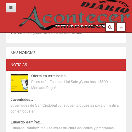
Inicio
Portada
We have 512 guests and no members online
Locales
Municipios
MAS NOTICIAS
Nacional
NOTICIAS
Deportes
Oferta en terminales...
Promoción Especial Hot Sale ¡Gana hasta $500 con
Opinión
Mercado Pago! ...
Contacto
Juventudes...
Juventudes de San Cristóbal construyen propuestas para un festival
con enfoque en...
Eduardo Ramírez...
Eduardo Ramírez impulsa infraestructura educativa y programas