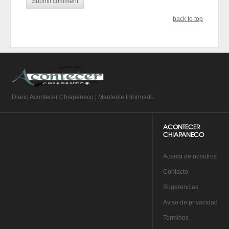
back to top
Diario Acontecer Chiapaneco | Mantente Informado.
ACONTECER
CHIAPANECO
A
cerca de nosotros
Co
ntacto
Su
gerencias
Aviso de privacidad
Te
rminos