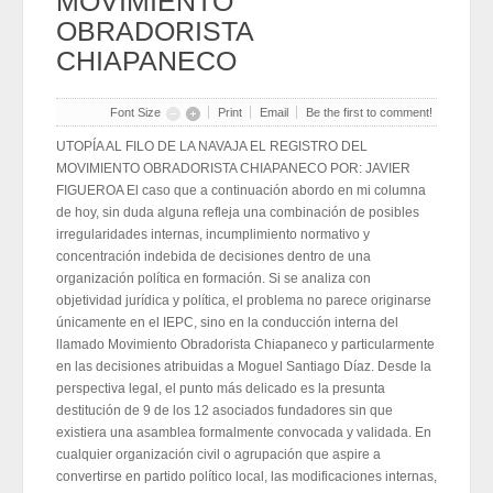
MOVIMIENTO
2026-07-31
OBRADORISTA
Eduardo Ramírez impulsa infraestructura educativa y programas
para el bienestar de Huixtla y Frontera Hidalgo
CHIAPANECO
2026-07-31
NEI inicia cadena de cambios entre exigencias de
transparencia y más espacios
2026-07-31
Font Size
Print
Email
Be the first to comment!
NEI inicia cadena de cambios entre exigencias de
transparencia y más espacios
UTOPÍA AL FILO DE LA NAVAJA EL REGISTRO DEL
2026-07-31
MOVIMIENTO OBRADORISTA CHIAPANECO POR: JAVIER
Edmundo Lazos Zuart, nuevo presidente del Club
FIGUEROA El caso que a continuación abordo en mi columna
Rotario Ejecutivo de San Cristóbal
de hoy, sin duda alguna refleja una combinación de posibles
2026-07-31
Edmundo Lazos Zuart, nuevo presidente del Club
irregularidades internas, incumplimiento normativo y
Rotario Ejecutivo de San Cristóbal
concentración indebida de decisiones dentro de una
2026-07-31
organización política en formación. Si se analiza con
objetividad jurídica y política, el problema no parece originarse
únicamente en el IEPC, sino en la conducción interna del
llamado Movimiento Obradorista Chiapaneco y particularmente
en las decisiones atribuidas a Moguel Santiago Díaz. Desde la
perspectiva legal, el punto más delicado es la presunta
destitución de 9 de los 12 asociados fundadores sin que
existiera una asamblea formalmente convocada y validada. En
cualquier organización civil o agrupación que aspire a
convertirse en partido político local, las modificaciones internas,