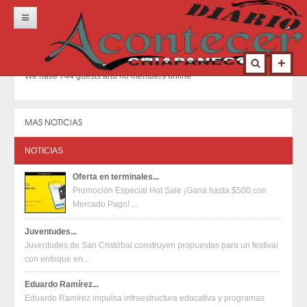
Inicio
Portada
We have 744 guests and no members online
Locales
Municipios
MAS NOTICIAS
Nacional
NOTICIAS
Deportes
Oferta en terminales...
Promoción Especial Hot Sale ¡Gana hasta $500 con
Opinión
Mercado Pago! ...
Contacto
Juventudes...
Juventudes de San Cristóbal construyen propuestas para un festival
con enfoque en...
Eduardo Ramírez...
Eduardo Ramírez impulsa infraestructura educativa y programas