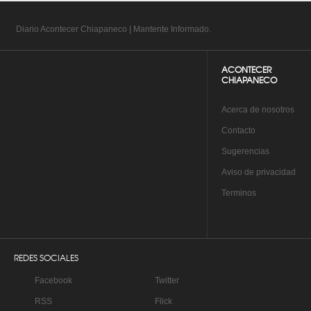
Diario Acontecer Chiapaneco | Mantente Informado.
ACONTECER
CHIAPANECO
A
cerca de nosotros
Co
ntacto
Su
gerencias
Aviso de privacidad
Te
rminos
REDES SOCIALES
Facebook
Twitter
RSS
Flick