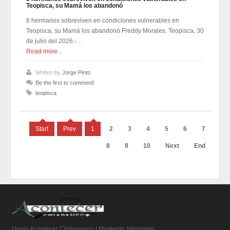
Teopisca, su Mamá los abandonó
6 hermanos sobreviven en condiciones vulnerables en
Teopisca, su Mamá los abandonó Freddy Morales. Teopisca, 30
de julio del 2026.-…
Read more...
Written by
Jorge Pinto
Be the first to comment!
teopisca
Start
Prev
1
2
3
4
5
6
7
8
9
10
Next
End
Diario Acontecer Chiapaneco | Mantente Informado.