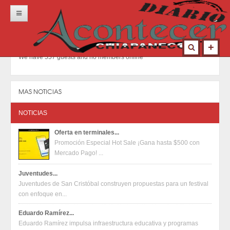
Inicio
Portada
We have 557 guests and no members online
Locales
Municipios
MAS NOTICIAS
Nacional
NOTICIAS
Deportes
Oferta en terminales...
Promoción Especial Hot Sale ¡Gana hasta $500 con
Opinión
Mercado Pago! ...
Contacto
Juventudes...
Juventudes de San Cristóbal construyen propuestas para un festival
con enfoque en...
Eduardo Ramírez...
Eduardo Ramírez impulsa infraestructura educativa y programas