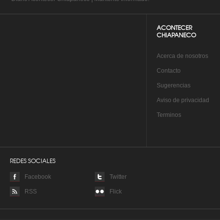
ACONTECER
CHIAPANECO
A
cerca de nosotros
Co
ntacto
Su
gerencias
Aviso de privacidad
Te
rminos
REDES SOCIALES
Facebook
Twitter
RSS
Flick