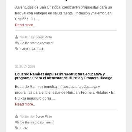
2026-07-31
Eduardo Ramírez impulsa infraestructura educativa y programas
Juventudes de San Cristóbal construyen propuestas para un
para el bienestar de Huixtla y Frontera Hidalgo
festival con enfoque en salud mental, inclusión y talento San
2026-07-31
NEI inicia cadena de cambios entre exigencias de
Cristóbal, 31…
transparencia y más espacios
Read more...
2026-07-31
NEI inicia cadena de cambios entre exigencias de
transparencia y más espacios
Written by
Jorge Pinto
2026-07-31
Be the first to comment!
Edmundo Lazos Zuart, nuevo presidente del Club
FABIOLA RICCI
Rotario Ejecutivo de San Cristóbal
2026-07-31
Edmundo Lazos Zuart, nuevo presidente del Club
Rotario Ejecutivo de San Cristóbal
31 JULY 2026
2026-07-31
Eduardo Ramírez impulsa infraestructura educativa y
programas para el bienestar de Huixtla y Frontera Hidalgo
Eduardo Ramírez impulsa infraestructura educativa y
programas para el bienestar de Huixtla y Frontera Hidalgo • En
Huixtla inauguró obras…
Read more...
Written by
Jorge Pinto
Be the first to comment!
ERA