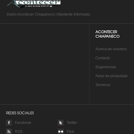
Diario Acontecer Chiapaneco | Mantente Informado.
ACONTECER
CHIAPANECO
A
cerca de nosotros
Co
ntacto
Su
gerencias
Aviso de privacidad
Te
rminos
REDES SOCIALES
Facebook
Twitter
RSS
Flick