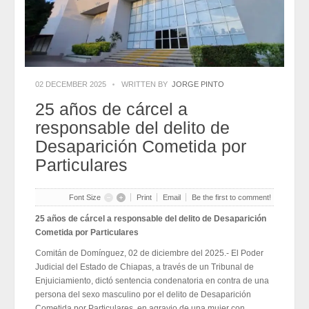
2026-07-31
Eduardo Ramírez impulsa infraestructura educativa y programas
para el bienestar de Huixtla y Frontera Hidalgo
2026-07-31
NEI inicia cadena de cambios entre exigencias de
transparencia y más espacios
2026-07-31
NEI inicia cadena de cambios entre exigencias de
transparencia y más espacios
02 DECEMBER 2025
WRITTEN BY
JORGE PINTO
2026-07-31
25 años de cárcel a
Edmundo Lazos Zuart, nuevo presidente del Club
Rotario Ejecutivo de San Cristóbal
responsable del delito de
2026-07-31
Edmundo Lazos Zuart, nuevo presidente del Club
Desaparición Cometida por
Rotario Ejecutivo de San Cristóbal
Particulares
2026-07-31
Font Size
Print
Email
Be the first to comment!
25 años de cárcel a responsable del delito de Desaparición
Cometida por Particulares
Comitán de Domínguez, 02 de diciembre del 2025.- El Poder
Judicial del Estado de Chiapas, a través de un Tribunal de
Enjuiciamiento, dictó sentencia condenatoria en contra de una
persona del sexo masculino por el delito de Desaparición
Cometida por Particulares, en agravio de una mujer con