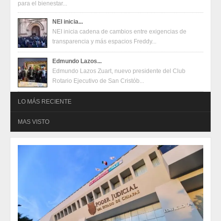
para el bienestar...
NEI inicia...
NEI inicia cadena de cambios entre exigencias de
transparencia y más espacios Freddy...
Edmundo Lazos...
Edmundo Lazos Zuart, nuevo presidente del Club
Rotario Ejecutivo de San Cristób...
LO MÁS RECIENTE
MAS VISTO
Oferta en terminales Mercado Pago
2026-08-04
Oferta en terminales Mercado Pago
2026-08-04
Juventudes de San Cristóbal construyen propuestas para un
festival con enfoque en salud mental, inclusión y talento
2026-07-31
Juventudes de San Cristóbal construyen propuestas para un
festival con enfoque en salud mental, inclusión y talento
2026-07-31
Eduardo Ramírez impulsa infraestructura educativa y programas
para el bienestar de Huixtla y Frontera Hidalgo