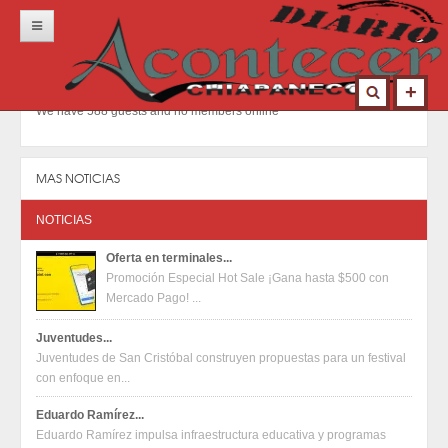
Inicio
Portada
We have 588 guests and no members online
Locales
Municipios
MAS NOTICIAS
Nacional
NOTICIAS
Deportes
Oferta en terminales...
Promoción Especial Hot Sale ¡Gana hasta $500 con
Opinión
Mercado Pago! ...
Contacto
Juventudes...
Juventudes de San Cristóbal construyen propuestas para un festival
con enfoque en...
Eduardo Ramírez...
Eduardo Ramírez impulsa infraestructura educativa y programas