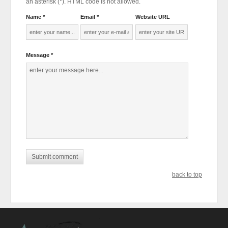
an asterisk (*). HTML code is not allowed.
Name *
Email *
Website URL
Message *
back to top