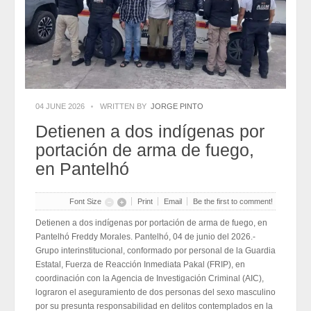
2026-07-31
Eduardo Ramírez impulsa infraestructura educativa y programas
para el bienestar de Huixtla y Frontera Hidalgo
2026-07-31
NEI inicia cadena de cambios entre exigencias de
transparencia y más espacios
2026-07-31
NEI inicia cadena de cambios entre exigencias de
transparencia y más espacios
2026-07-31
04 JUNE 2026
WRITTEN BY
JORGE PINTO
Edmundo Lazos Zuart, nuevo presidente del Club
Rotario Ejecutivo de San Cristóbal
Detienen a dos indígenas por
2026-07-31
Edmundo Lazos Zuart, nuevo presidente del Club
portación de arma de fuego,
Rotario Ejecutivo de San Cristóbal
2026-07-31
en Pantelhó
Font Size
Print
Email
Be the first to comment!
Detienen a dos indígenas por portación de arma de fuego, en
Pantelhó Freddy Morales. Pantelhó, 04 de junio del 2026.-
Grupo interinstitucional, conformado por personal de la Guardia
Estatal, Fuerza de Reacción Inmediata Pakal (FRIP), en
coordinación con la Agencia de Investigación Criminal (AIC),
lograron el aseguramiento de dos personas del sexo masculino
por su presunta responsabilidad en delitos contemplados en la