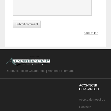
back to top
Diario Acontecer Chiapaneco | Mantente Informado.
ACONTECER
CHIAPANECO
A
cerca de nosotros
Co
ntacto