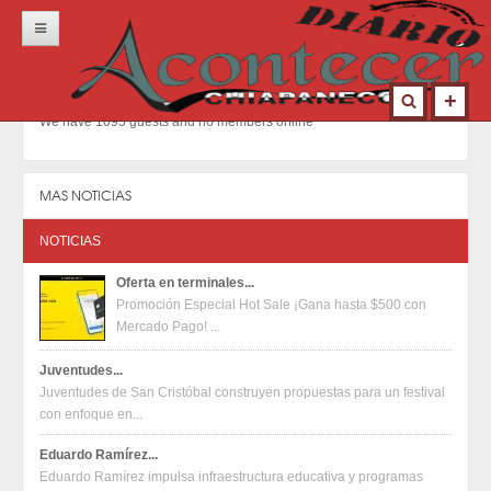
Inicio
Portada
We have 1095 guests and no members online
Locales
Municipios
MAS NOTICIAS
Nacional
NOTICIAS
Deportes
Oferta en terminales...
Promoción Especial Hot Sale ¡Gana hasta $500 con
Opinión
Mercado Pago! ...
Contacto
Juventudes...
Juventudes de San Cristóbal construyen propuestas para un festival
con enfoque en...
Eduardo Ramírez...
Eduardo Ramírez impulsa infraestructura educativa y programas