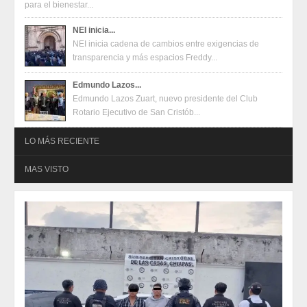
para el bienestar...
NEI inicia...
NEI inicia cadena de cambios entre exigencias de
transparencia y más espacios Freddy...
Edmundo Lazos...
Edmundo Lazos Zuart, nuevo presidente del Club
Rotario Ejecutivo de San Cristób...
LO MÁS RECIENTE
MAS VISTO
Oferta en terminales Mercado Pago
2026-08-04
Oferta en terminales Mercado Pago
2026-08-04
Juventudes de San Cristóbal construyen propuestas para un
festival con enfoque en salud mental, inclusión y talento
2026-07-31
Juventudes de San Cristóbal construyen propuestas para un
festival con enfoque en salud mental, inclusión y talento
2026-07-31
Eduardo Ramírez impulsa infraestructura educativa y programas
para el bienestar de Huixtla y Frontera Hidalgo