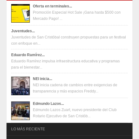
Oferta en terminales...
Promoción Especial Hot Sale ¡Gana hasta $500 con
Mercado Pago! ...
Juventudes...
Juventudes de San Cristóbal construyen propuestas para un festival
con enfoque en...
Eduardo Ramírez...
Eduardo Ramírez impulsa infraestructura educativa y programas
para el bienestar...
NEI inicia...
NEI inicia cadena de cambios entre exigencias de
transparencia y más espacios Freddy...
Edmundo Lazos...
Edmundo Lazos Zuart, nuevo presidente del Club
Rotario Ejecutivo de San Cristób...
LO MÁS RECIENTE