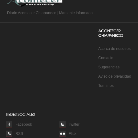
Diario Acontecer Chiapaneco | Mantente Informado.
ACONTECER
CHIAPANECO
A
cerca de nosotros
Co
ntacto
Su
gerencias
Aviso de privacidad
Te
rminos
REDES SOCIALES
Facebook
Twitter
RSS
Flick