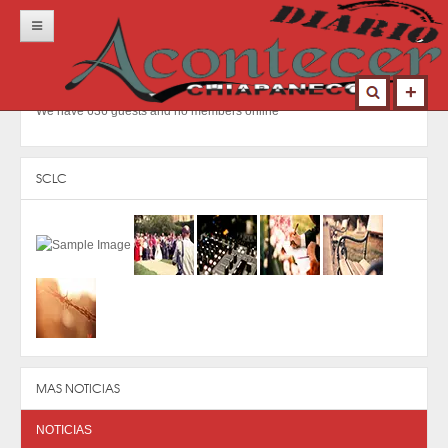
Inicio
Portada
We have 636 guests and no members online
Locales
Municipios
SCLC
Nacional
Deportes
Opinión
Contacto
MAS NOTICIAS
NOTICIAS